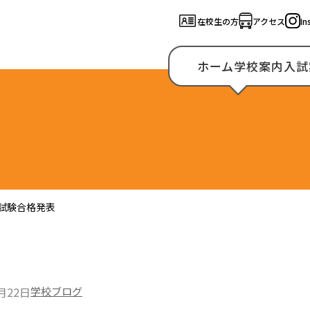
在校生の方
アクセス
In
ホーム
学校案内
入試
家試験合格発表
3月22日
学校ブログ